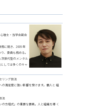
床心理士・当学会副会
務に就き、2005 年
わり、委員も務める。
た次世代型のメンタル
者としては多くのキャ
セリング技法
への満足度に強い影響を受けます。個人と 組
技法
ンの方程式」の重要な要素。人と組織を導 く