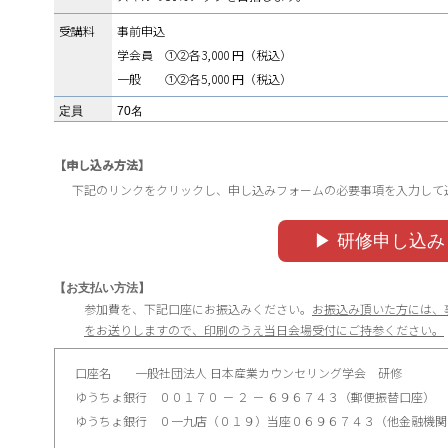
受講料
事前申込
学会員 ①②各3,000 円（税込）
一般 ①②各5,000 円（税込）
定員
70名
【申し込み⽅法】
下記のリンクをクリックし、申し込みフォームの必要事項を⼊⼒して
▶︎ 研修申し込み
【お支払い方法】
参加費を、下記口座にお振込みください。
お振込み頂いた方には、
をお送りしますので、印刷のうえ当日会場受付にご持参ください。
口座名 一般社団法人 日本産業カウンセリング学会 研修
ゆうちょ銀行 ００１７０ － ２ － ６９６７４３（郵便振替口座）
ゆうちょ銀行 ０一九店（０１９）当座０６９６７４３（他金融機関