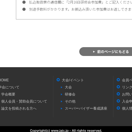
● 払込取扱票の通信欄に「2月16日研修会参加費」とご記入くださ
● 別途手数料がかかります。お振込み頂いた参加費はお返しできま
HOME
大会/イベント
会員
学会について
大会
リン
学会概要
研修会
お問
個人会員・賛助会員について
その他
入会
論文を投稿される方へ
スーパーバイザー養成講座
個人