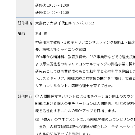
研修① 10:30 ～ 13:00
研修② 14:00 ～ 16:30
研修場所
大妻女子大学 千代田キャンパスF632
講師
杉山 崇
神奈川大学教授・1 級キャリアコンサルティング技能士・臨
長、株式会社シャイニング顧問
1994年から精神科、教育委員会、EAP 事業所などで心理支援業
より厚生労働省のキャリアコンサルティングの資格事業に関
研究者としては国費助成のもとで脳科学と心理科学を融合し
ヘルスとキャリア、組織の統合的支援の開発を手掛け、指導
リアコンサルタント、臨床心理士を育ててきた。
研修内容
① 人間関係マネジメントによるモチベーション向上のカウン
組織における個人のモチベーションは人間関係、相 互の役割
織を活性化するスキルの50％アップを目指します。
② 「強み」のマネジメントによる組織開発のカウンセリング
「強み」の相互理解は現代心理学が確立した「モチ ベーショ
スキルの50％アップを目指します。