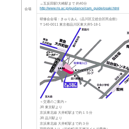
→五反田駅/大崎駅まで 約40分
http://www.ris.ac.jp/guidance/cam_guide/osaki.html
会場
研修会会場：きゅりあん（品川区立総合区民会館）
〒140-0011 東京都品川区東大井5-18-1
＜交通のご案内＞
JR 東京駅より
京浜東北線 大井町駅まで約１５分
JR 品川駅より
京浜東北線 大井町駅まで約３分