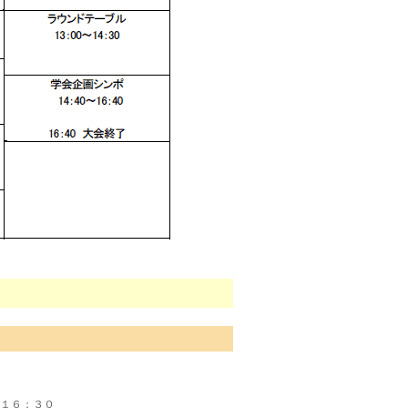
～１６：３０