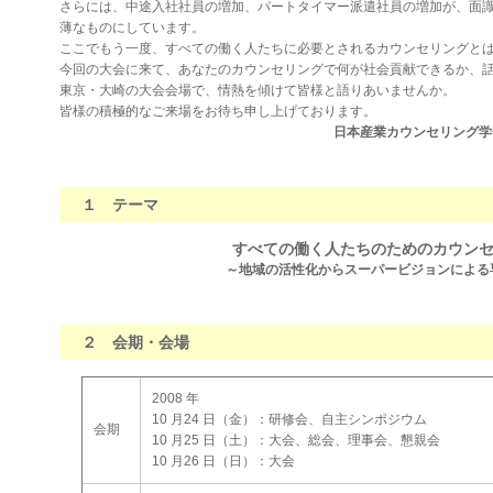
さらには、中途入社社員の増加、パートタイマー派遣社員の増加が、面
薄なものにしています。
ここでもう一度、すべての働く人たちに必要とされるカウンセリングと
今回の大会に来て、あなたのカウンセリングで何が社会貢献できるか、
東京・大崎の大会会場で、情熱を傾けて皆様と語りあいませんか。
皆様の積極的なご来場をお待ち申し上げております。
日本産業カウンセリング学
１ テーマ
すべての働く人たちのためのカウン
～地域の活性化からスーパービジョンによる
２ 会期・会場
2008 年
10 月24 日（金）：研修会、自主シンポジウム
会期
10 月25 日（土）：大会、総会、理事会、懇親会
10 月26 日（日）：大会