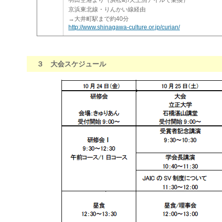
羽田空港より（浜松町/天王洲アイルで乗換）
京浜東北線・りんかい線経由
→大井町駅まで約40分
http://www.shinagawa-culture.or.jp/curian/
３ 大会スケジュール