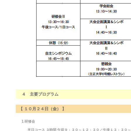
４ 主要プログラム
【 １０月２４日（金） 】
1.研修会
半日コース ３時間 午前９：３０～１２：３０／午後１３：３０