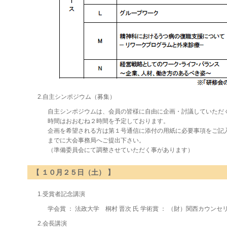
2.自主シンポジウム（募集）
自主シンポジウムは、会員の皆様に自由に企画・討議していただ
時間はおおむね２時間を予定しております。
企画を希望される方は第１号通信に添付の用紙に必要事項をご記
までに大会事務局へご提出下さい。
（準備委員会にて調整させていただく事があります）
【 １０月２５日（土） 】
1.受賞者記念講演
学会賞 ： 法政大学 桐村 晋次 氏 学術賞 ： （財）関西カウンセ
2.会長講演