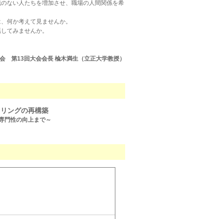
識のない人たちを増加させ、職場の人間関係を希
は、何か考えて見ませんか。
話してみませんか。
会 第13回大会会長 楡木満生（立正大学教授）
セリングの再構築
専門性の向上まで～