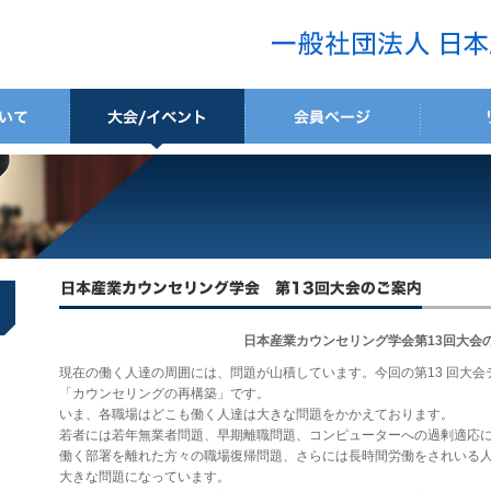
日本産業カウンセリング学会第13回大会
現在の働く人達の周囲には、問題が山積しています。今回の第13 回大
「カウンセリングの再構築」です。
いま、各職場はどこも働く人達は大きな問題をかかえております。
若者には若年無業者問題、早期離職問題、コンピューターへの過剰適応
働く部署を離れた方々の職場復帰問題、さらには長時間労働をされいる人
大きな問題になっています。