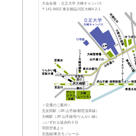
大会会場 ：立正大学 大崎キャンパス
〒141-8602 東京都品川区大崎4-2-1
＜交通のご案内＞
五反田駅（JR 山手線/都営浅草線）
大崎駅（JR 山手線等/りんかい線）
→いずれも徒歩約５分
羽田空港より
京急線/東京モノレール